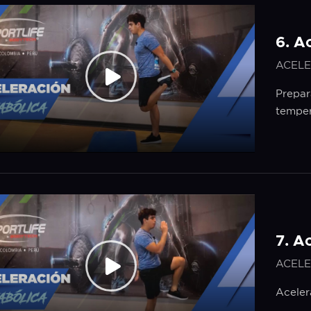
6. A
ACELE
Prepar
temper
7. A
ACELE
Aceler