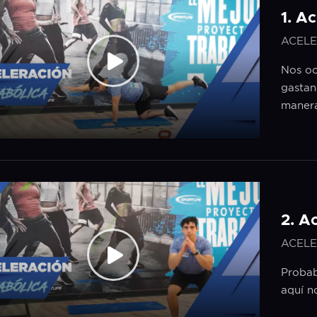
1. A
ACELE
Nos oc
gastan
manera
2. A
ACELE
Probab
aquí n