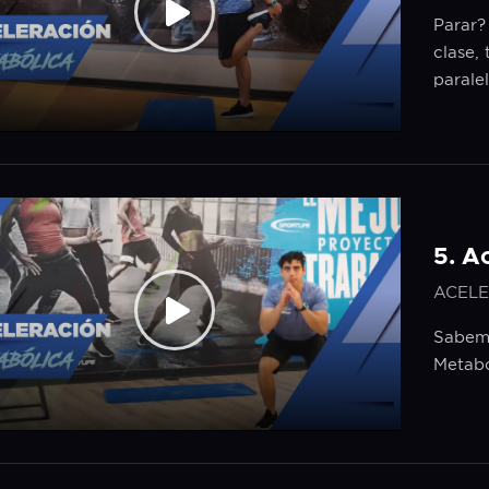
Parar?
clase,
parale
5. A
ACELE
Sabemo
Metaból