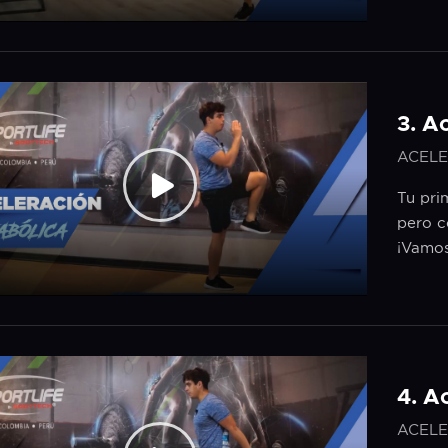
3. A
ACELE
Tu pri
pero c
¡Vamos
4. A
ACELE