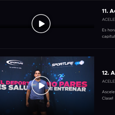
11. 
ACELE
Es hora
capítu
12. 
ACELE
Ascele
Clase!