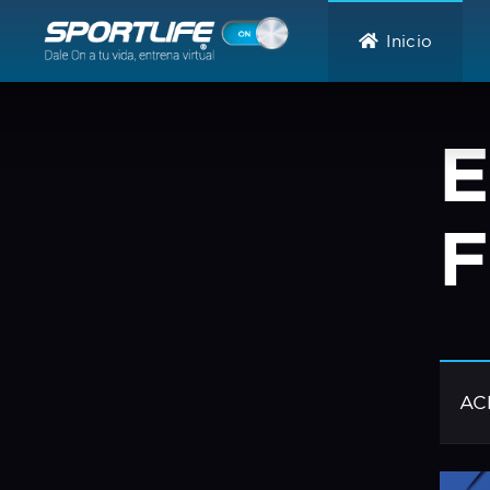
Inicio
E
F
AC