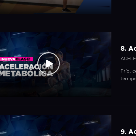
8. A
ACELE
Frío, 
termpe
9. A